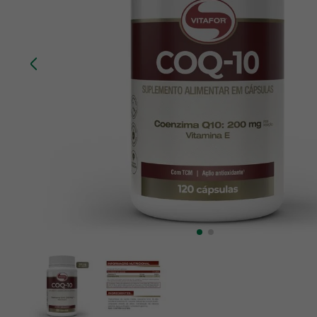
10
º
creatina mundo verde