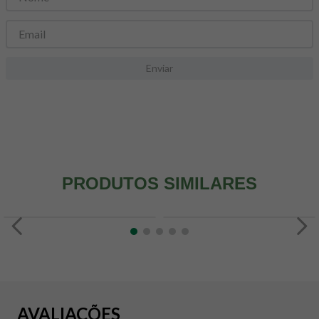
8
º
maca peruana
9
º
psyllium
10
º
creatina mundo verde
Enviar
PRODUTOS SIMILARES
AVALIAÇÕES