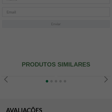
8
º
snack proteico mundo verde
9
º
psyllium
10
º
creatina mundo verde
Enviar
PRODUTOS SIMILARES
AVALIAÇÕES