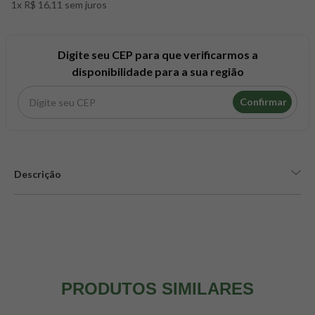
1x R$ 16,11 sem juros
8
º
snack proteico mundo verde
9
º
psyllium
10
º
creatina mundo verde
Digite seu CEP para que verificarmos a
disponibilidade para a sua região
Confirmar
Descrição
PRODUTOS SIMILARES