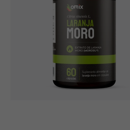
10
º
creatina mundo verde