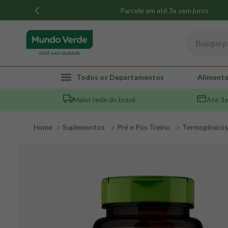
Parcele em até 3x sem juros
Busque por
TERMOS MAIS BUSCADOS
Todos os Departamentos
Alimento
1
º
whey
Maior rede do brasil
Até 3x
2
º
creatina
3
º
magnésio
Suplementos
Pré e Pós Treino
Termogênicos
4
º
colageno
5
º
omega 3
6
º
pacco
7
º
snack proteico mundo verde
8
º
maca peruana
9
º
psyllium