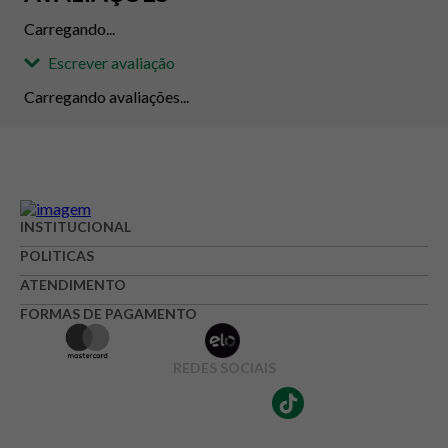
Carregando...
Escrever avaliação
Carregando avaliações...
Adicionar avaliação
Avaliação
INSTITUCIONAL
POLITICAS
Avalie o produto de 1 até 5 estrelas
ATENDIMENTO
★
★
★
☆
☆
FORMAS DE PAGAMENTO
Seu nome
REDES SOCIAIS
Endereço de e-mail