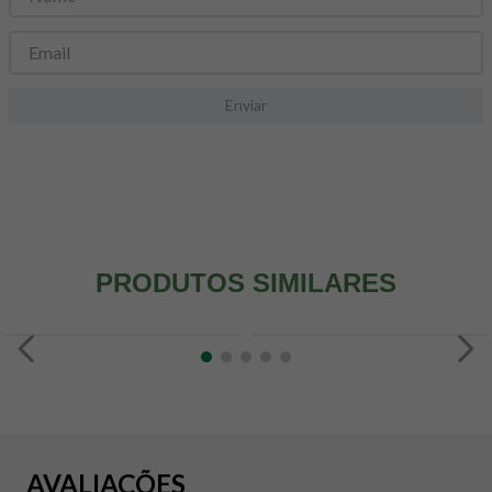
8
º
snack proteico mundo verde
9
º
psyllium
10
º
creatina mundo verde
Enviar
PRODUTOS SIMILARES
AVALIAÇÕES