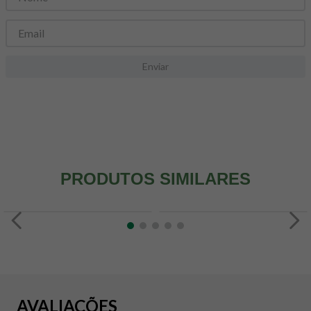
8
º
snack proteico mundo verde
9
º
psyllium
10
º
chá
Enviar
PRODUTOS SIMILARES
AVALIAÇÕES