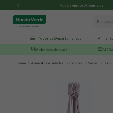
Parcele em até 3x sem juros
Busque por
TERMOS MAIS BUSCADOS
Todos os Departamentos
Alimento
1
º
whey
Maior rede do brasil
Até 3x
2
º
creatina
3
º
magnésio
Alimentos e Bebidas
Bebidas
Sucos
Espu
4
º
colageno
5
º
pacco
6
º
omega 3
7
º
maca peruana
8
º
snack proteico mundo verde
9
º
psyllium