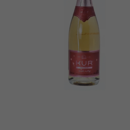
10
º
chá