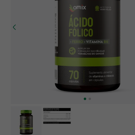
10
º
creatina mundo verde