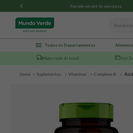
Parcele em até 3x sem juros
Busque por
TERMOS MAIS BUSCADOS
Todos os Departamentos
Alimento
1
º
whey
Maior rede do brasil
Até 3x
2
º
creatina
3
º
magnésio
Suplementos
Vitaminas
Complexo B
Ácid
4
º
colageno
5
º
omega 3
6
º
pacco
7
º
snack proteico mundo verde
8
º
maca peruana
9
º
psyllium