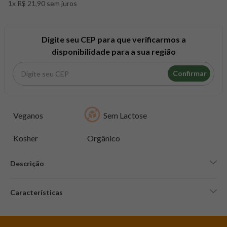
1x R$ 21,90 sem juros
8
º
snack proteico mundo verde
9
º
psyllium
10
º
creatina mundo verde
Digite seu CEP para que verificarmos a
disponibilidade para a sua região
Confirmar
Veganos
Sem Lactose
Kosher
Orgânico
Descrição
Características