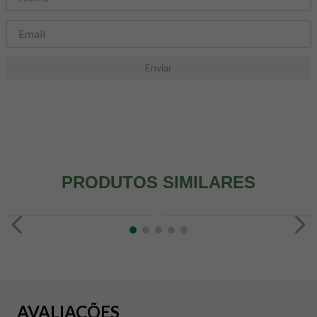
8
º
snack proteico mundo verde
9
º
psyllium
10
º
creatina mundo verde
Enviar
PRODUTOS SIMILARES
AVALIAÇÕES