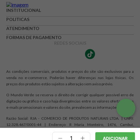
INSTITUCIONAL
POLITICAS
ATENDIMENTO
FORMAS DE PAGAMENTO
REDES SOCIAIS
As condições comerciais, produtos e preços do site são exclusivos para a
venda no e-commerce. Poderão haver diferenças nas lojas físicas. Os
preços dos produtos estão sujeitos a alteração sem aviso prévio.
O Mundo Verde se reserva o direito de corrigir qualquer possível erro de
digitação ou gráfico e caso haja divergências entre os valores ofertados nos
e-mails promocionais e valores do site, prevalecem as informações do site.
Razão Social: RJA - COMERCIO DE PRODUTOS NATURAIS LTDA. | CNPJ:
12.328.467/0001-44 | Endereço: R Maria Monteiro, 1476, Cambuí,
Campinas, SP CEP 13025-150
ADICIONAR