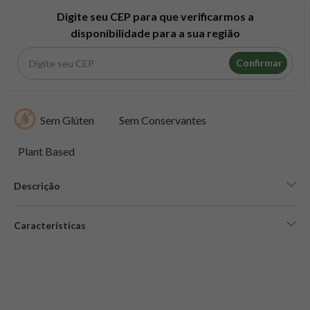
8
º
snack proteico mundo verde
Digite seu CEP para que verificarmos a
9
º
psyllium
disponibilidade para a sua região
10
º
creatina mundo verde
Confirmar
Sem Glúten
Sem Conservantes
Plant Based
Descrição
Características