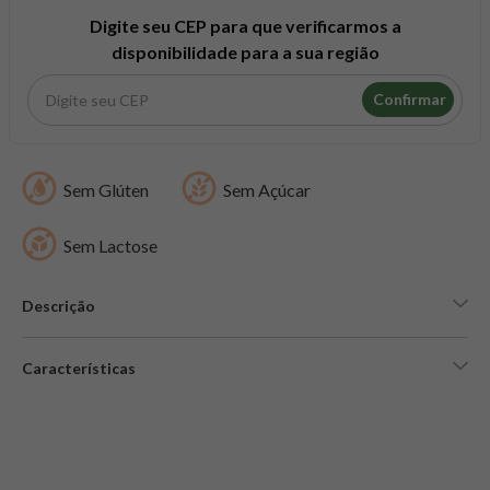
8
º
snack proteico mundo verde
Digite seu CEP para que verificarmos a
9
º
psyllium
disponibilidade para a sua região
10
º
chá
Confirmar
Sem Glúten
Sem Açúcar
Sem Lactose
Descrição
Características