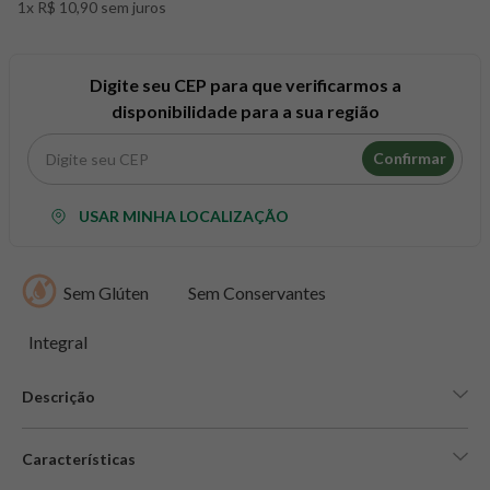
1x R$ 10,90 sem juros
8
º
snack proteico mundo verde
9
º
psyllium
10
º
creatina mundo verde
Digite seu CEP para que verificarmos a
disponibilidade para a sua região
Confirmar
USAR MINHA LOCALIZAÇÃO
Sem Glúten
Sem Conservantes
Integral
Descrição
Características