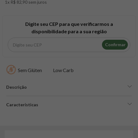
1x R$ 82,90 sem juros
8
º
snack proteico mundo verde
9
º
psyllium
10
º
chá
Digite seu CEP para que verificarmos a
disponibilidade para a sua região
Confirmar
Sem Glúten
Low Carb
Descrição
Características