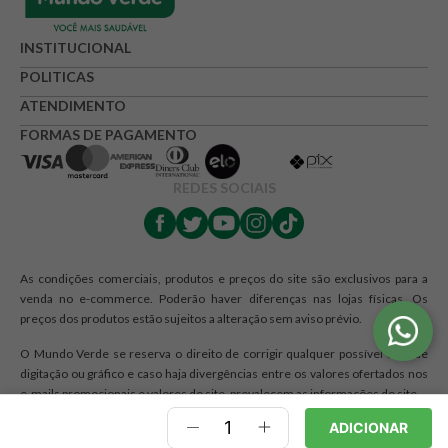
Avalie o produto de 1 até 5 estrelas
INSTITUCIONAL
★
★
★
☆
☆
POLITICAS
Seu nome
ATENDIMENTO
FORMAS DE PAGAMENTO
Endereço de e-mail
REDES SOCIAIS
Escrever avaliação
As condições comerciais, produtos e preços do site são exclusivos para a
venda no e-commerce. Poderão haver diferenças nas lojas físicas. Os
preços dos produtos estão sujeitos a alteração sem aviso prévio.
O Mundo Verde se reserva o direito de corrigir qualquer possível erro de
digitação ou gráfico e caso haja divergências entre os valores ofertados nos
e-mails promocionais e valores do site, prevalecem as informações do site.
ENVIAR AVALIAÇÃO
ADICIONAR
Razão Social: RJA - COMERCIO DE PRODUTOS NATURAIS LTDA. | CNPJ: