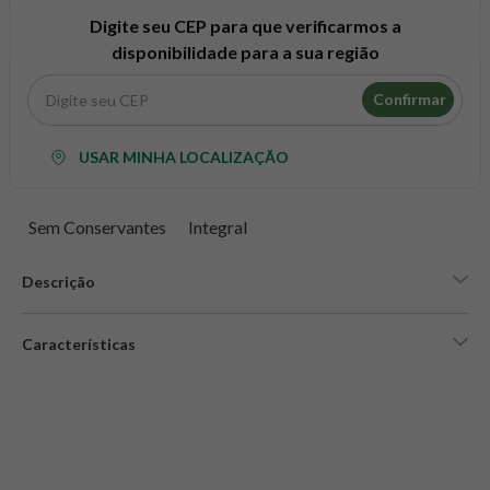
8
º
snack proteico mundo verde
Digite seu CEP para que verificarmos a
9
º
psyllium
disponibilidade para a sua região
10
º
chá
Confirmar
USAR MINHA LOCALIZAÇÃO
Sem Conservantes
Integral
Descrição
Características