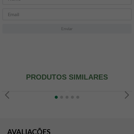
8
º
snack proteico mundo verde
9
º
psyllium
10
º
creatina mundo verde
Enviar
PRODUTOS SIMILARES
AVALIAÇÕES