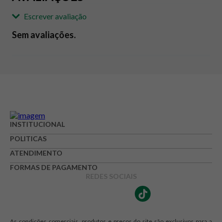
Escrever avaliação
Sem avaliações.
Adicionar avaliação
Avaliação
Avalie o produto de 1 até 5 estrelas
INSTITUCIONAL
★
★
★
☆
☆
POLITICAS
Seu nome
ATENDIMENTO
FORMAS DE PAGAMENTO
REDES SOCIAIS
Endereço de e-mail
As condições comerciais, produtos e preços do site são exclusivos para a