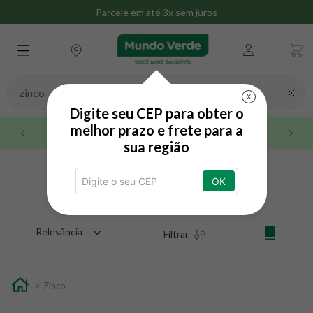
Parcele em até 3x sem juros
Busque aqui seu produto
X
Digite seu CEP para obter o
melhor prazo e frete para a
Até 3x sem juros no cartão de crédito
sua região
zinco
OK
Relevância
Filtrar
Zinco