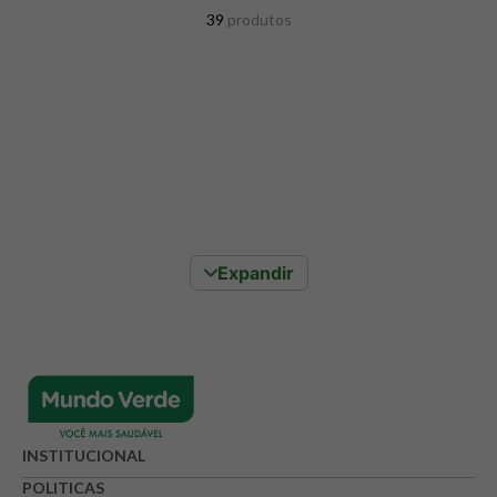
8
º
snack proteico mundo verde
39
produtos
9
º
psyllium
10
º
creatina mundo verde
Expandir
INSTITUCIONAL
POLITICAS