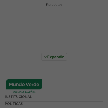
8
º
snack proteico mundo verde
9
produtos
9
º
psyllium
10
º
creatina mundo verde
Expandir
INSTITUCIONAL
POLITICAS