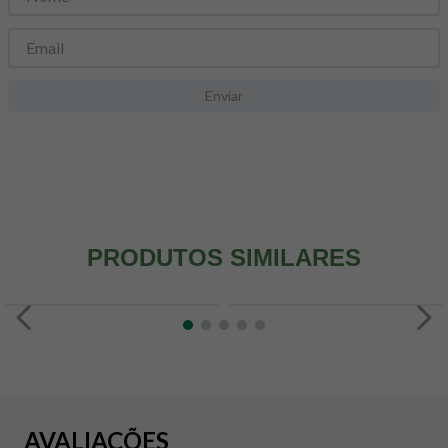
8
º
snack proteico mundo verde
9
º
psyllium
10
º
creatina mundo verde
Enviar
PRODUTOS SIMILARES
AVALIAÇÕES