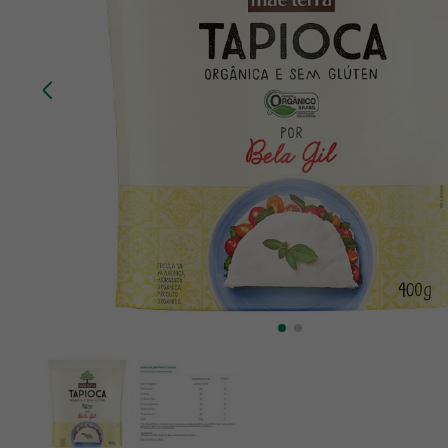
10
º
creatina mundo verde