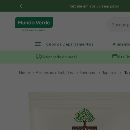
Parcele em até 3x sem juros
Busque por
TERMOS MAIS BUSCADOS
Todos os Departamentos
Alimento
1
º
whey
Maior rede do brasil
Até 3x
2
º
creatina
3
º
magnésio
Alimentos e Bebidas
Farinhas
Tapioca
Tap
4
º
omega 3
5
º
pacco
6
º
colageno
7
º
maca peruana
8
º
snack proteico mundo verde
9
º
psyllium