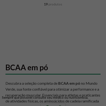
8
º
snack proteico mundo verde
19
produtos
9
º
psyllium
10
º
chá
BCAA em pó
Descubra a seleção completa de
BCAA em pó
no Mundo
Verde, sua fonte confiável para otimizar a performance e a
recuperação muscular. Essenciais para atletas e praticantes
Sempre que possível consulte seu médico ou nutricionista.
de atividades físicas, os aminoácidos de cadeia ramificada