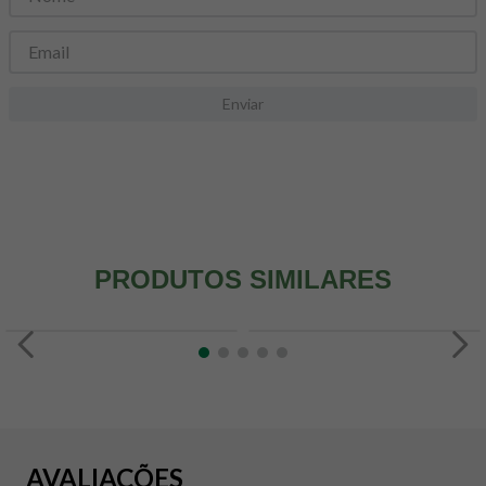
8
º
snack proteico mundo verde
9
º
psyllium
10
º
chá
Enviar
PRODUTOS SIMILARES
AVALIAÇÕES