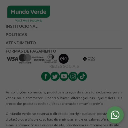
Avalie o produto de 1 até 5 estrelas
★
★
★
☆
☆
Seu nome
INSTITUCIONAL
POLITICAS
ATENDIMENTO
Endereço de e-mail
FORMAS DE PAGAMENTO
REDES SOCIAIS
Escrever avaliação
As condições comerciais, produtos e preços do site são exclusivos para a
venda no e-commerce. Poderão haver diferenças nas lojas físicas. Os
preços dos produtos estão sujeitos a alteração sem aviso prévio.
ENVIAR AVALIAÇÃO
O Mundo Verde se reserva o direito de corrigir qualquer possível erro de
digitação ou gráfico e caso haja divergências entre os valores ofertados nos
e-mails promocionais e valores do site, prevalecem as informações do site.