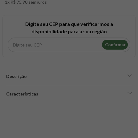
1x R$ 75,90 sem juros
8
º
snack proteico mundo verde
9
º
psyllium
10
º
chá
Digite seu CEP para que verificarmos a
disponibilidade para a sua região
Confirmar
Descrição
Características