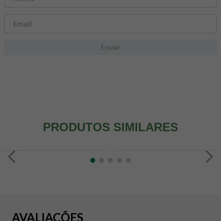
8
º
snack proteico mundo verde
9
º
psyllium
10
º
creatina mundo verde
Enviar
PRODUTOS SIMILARES
AVALIAÇÕES