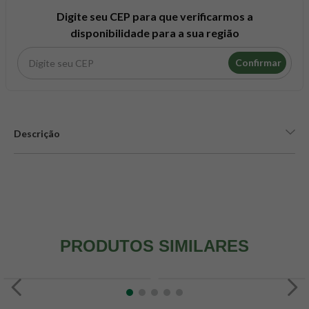
8
º
snack proteico mundo verde
Digite seu CEP para que verificarmos a
9
º
psyllium
disponibilidade para a sua região
10
º
creatina mundo verde
Confirmar
Descrição
PRODUTOS SIMILARES