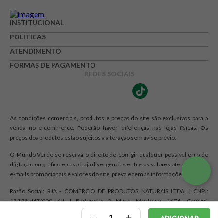
INSTITUCIONAL
POLITICAS
ATENDIMENTO
FORMAS DE PAGAMENTO
REDES SOCIAIS
As condições comerciais, produtos e preços do site são exclusivos para a
venda no e-commerce. Poderão haver diferenças nas lojas físicas. Os
preços dos produtos estão sujeitos a alteração sem aviso prévio.
O Mundo Verde se reserva o direito de corrigir qualquer possível erro de
digitação ou gráfico e caso haja divergências entre os valores ofertados nos
e-mails promocionais e valores do site, prevalecem as informações do site.
Razão Social: RJA - COMERCIO DE PRODUTOS NATURAIS LTDA. | CNPJ:
12.328.467/0001-44 | Endereço: R Maria Monteiro, 1476, Cambuí,
Campinas, SP CEP 13025-150
ADICIONAR