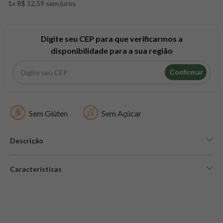
1x R$ 12,59 sem juros
8
º
snack proteico mundo verde
9
º
psyllium
10
º
creatina mundo verde
Digite seu CEP para que verificarmos a
disponibilidade para a sua região
Confirmar
Sem Glúten
Sem Açúcar
Descrição
Características