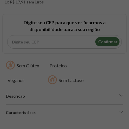
1x R$ 17,91 sem juros
8
º
snack proteico mundo verde
9
º
psyllium
10
º
chá
Digite seu CEP para que verificarmos a
disponibilidade para a sua região
Confirmar
Sem Glúten
Proteico
Veganos
Sem Lactose
Descrição
Características