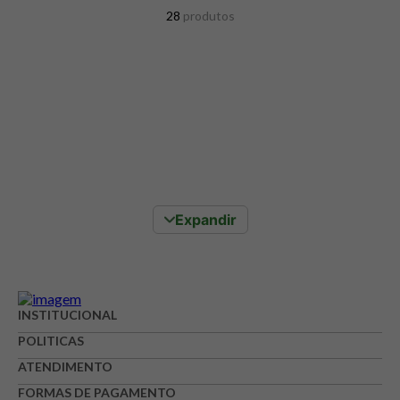
8
º
snack proteico mundo verde
28
produtos
9
º
psyllium
10
º
creatina mundo verde
Expandir
INSTITUCIONAL
POLITICAS
ATENDIMENTO
FORMAS DE PAGAMENTO