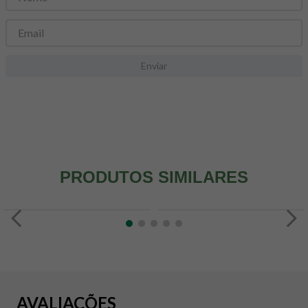
8
º
snack proteico mundo verde
9
º
psyllium
10
º
chá
Enviar
PRODUTOS SIMILARES
AVALIAÇÕES