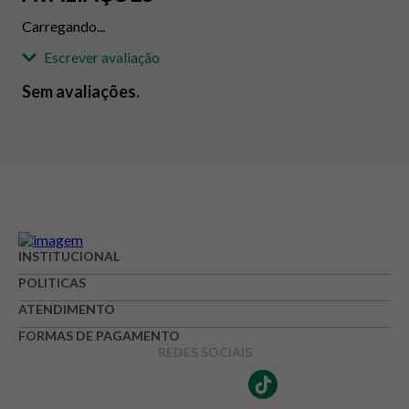
Carregando...
Escrever avaliação
Sem avaliações.
Adicionar avaliação
Avaliação
Avalie o produto de 1 até 5 estrelas
INSTITUCIONAL
★
★
★
☆
☆
POLITICAS
Seu nome
ATENDIMENTO
FORMAS DE PAGAMENTO
REDES SOCIAIS
Endereço de e-mail