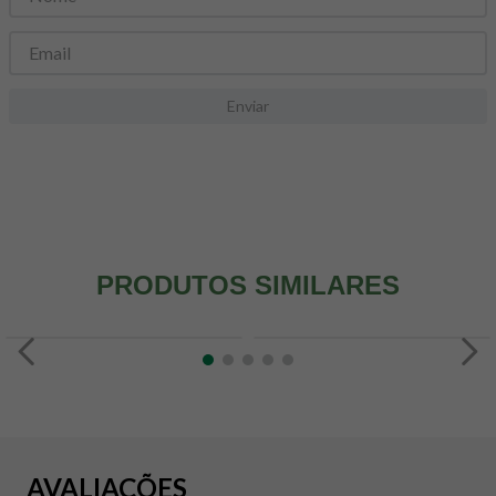
8
º
snack proteico mundo verde
9
º
psyllium
10
º
creatina mundo verde
Enviar
PRODUTOS SIMILARES
AVALIAÇÕES