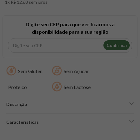
1x R$ 12,60 sem juros
8
º
maca peruana
9
º
psyllium
10
º
creatina mundo verde
Digite seu CEP para que verificarmos a
disponibilidade para a sua região
Confirmar
Sem Glúten
Sem Açúcar
Proteico
Sem Lactose
Descrição
Características