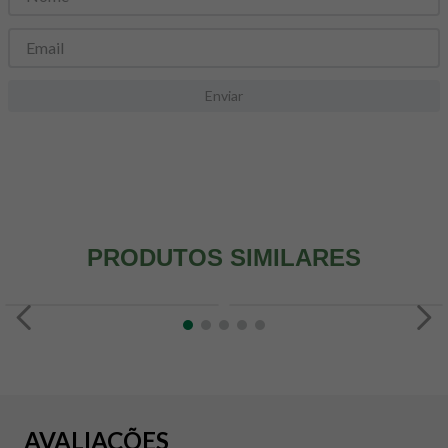
8
º
snack proteico mundo verde
9
º
psyllium
10
º
chá
Enviar
PRODUTOS SIMILARES
AVALIAÇÕES