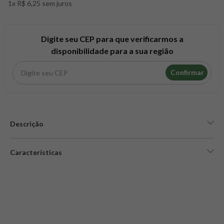
1x R$ 6,25 sem juros
8
º
snack proteico mundo verde
9
º
psyllium
10
º
chá
Digite seu CEP para que verificarmos a
disponibilidade para a sua região
Confirmar
Descrição
Características