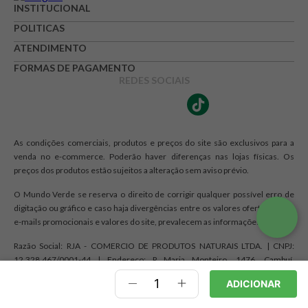
INSTITUCIONAL
POLITICAS
ATENDIMENTO
FORMAS DE PAGAMENTO
REDES SOCIAIS
As condições comerciais, produtos e preços do site são exclusivos para a
venda no e-commerce. Poderão haver diferenças nas lojas físicas. Os
preços dos produtos estão sujeitos a alteração sem aviso prévio.
O Mundo Verde se reserva o direito de corrigir qualquer possível erro de
digitação ou gráfico e caso haja divergências entre os valores ofertados nos
e-mails promocionais e valores do site, prevalecem as informações do site.
Razão Social: RJA - COMERCIO DE PRODUTOS NATURAIS LTDA. | CNPJ:
12.328.467/0001-44 | Endereço: R Maria Monteiro, 1476, Cambuí,
Campinas, SP CEP 13025-150
ADICIONAR