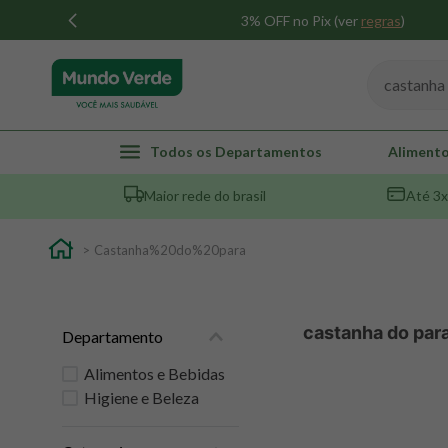
3% OFF no Pix (ver
regras
)
Busque por
Todos os Departamentos
Alimento
Maior rede do brasil
Até 3x
Castanha%20do%20para
castanha do par
Departamento
Alimentos e Bebidas
Higiene e Beleza