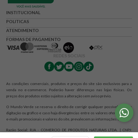
★
★
★
☆
☆
Seu nome
INSTITUCIONAL
POLITICAS
ATENDIMENTO
Endereço de e-mail
FORMAS DE PAGAMENTO
REDES SOCIAIS
Escrever avaliação
As condições comerciais, produtos e preços do site são exclusivos para a
venda no e-commerce. Poderão haver diferenças nas lojas físicas. Os
preços dos produtos estão sujeitos a alteração sem aviso prévio.
ENVIAR AVALIAÇÃO
O Mundo Verde se reserva o direito de corrigir qualquer possível erro de
digitação ou gráfico e caso haja divergências entre os valores ofertados nos
e-mails promocionais e valores do site, prevalecem as informações do site.
Razão Social: RJA - COMERCIO DE PRODUTOS NATURAIS LTDA. | CNPJ:
12.328.467/0001-44 | Endereço: R Maria Monteiro, 1476, Cambuí,