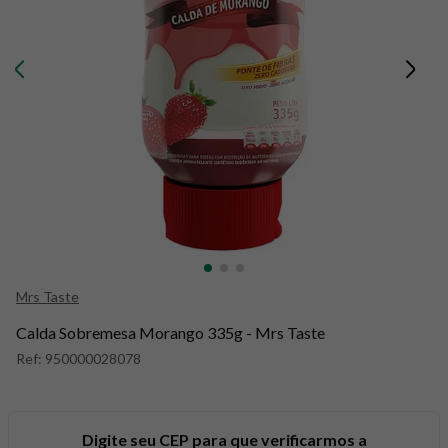
8
º
snack proteico mundo verde
9
º
psyllium
10
º
creatina mundo verde
Mrs Taste
Calda Sobremesa Morango 335g - Mrs Taste
Ref:
950000028078
Digite seu CEP para que verificarmos a