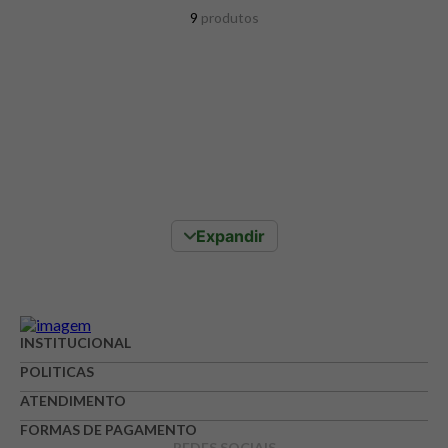
8
º
snack proteico mundo verde
9
produtos
9
º
psyllium
10
º
chá
Expandir
INSTITUCIONAL
POLITICAS
ATENDIMENTO
FORMAS DE PAGAMENTO
REDES SOCIAIS