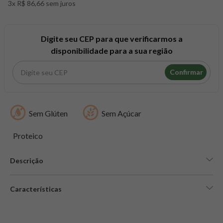
3x R$ 86,66 sem juros
8
º
maca peruana
9
º
psyllium
10
º
creatina mundo verde
Digite seu CEP para que verificarmos a
disponibilidade para a sua região
Confirmar
Sem Glúten
Sem Açúcar
Proteico
Descrição
Características