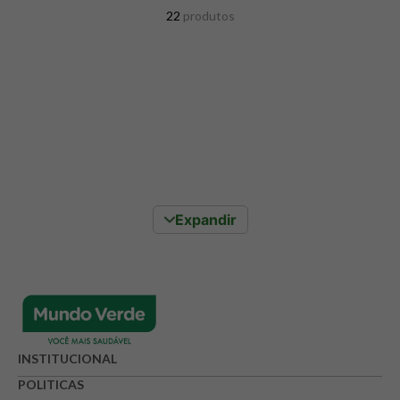
8
º
snack proteico mundo verde
22
produtos
9
º
psyllium
10
º
creatina mundo verde
Expandir
INSTITUCIONAL
POLITICAS