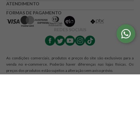
ATENDIMENTO
FORMAS DE PAGAMENTO
REDES SOCIAIS
As condições comerciais, produtos e preços do site são exclusivos para a
venda no e-commerce. Poderão haver diferenças nas lojas físicas. Os
preços dos produtos estão sujeitos a alteração sem aviso prévio.
O Mundo Verde se reserva o direito de corrigir qualquer possível erro de
digitação ou gráfico e caso haja divergências entre os valores ofertados nos
e-mails promocionais e valores do site, prevalecem as informações do site.
Razão Social: RJA - COMERCIO DE PRODUTOS NATURAIS LTDA. | CNPJ:
12.328.467/0001-44 | Endereço: R Maria Monteiro, 1476, Cambuí,
Campinas, SP CEP 13025-150