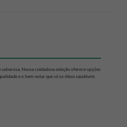
 e saborosa. Nossa cuidadosa seleção oferece opções
 qualidade e o bem-estar que só os óleos saudáveis
 em gorduras boas, vitaminas e antioxidantes, eles
ade de óleos puros, extraídos com o máximo