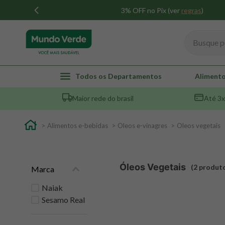
3% OFF no Pix (ver
regras
)
Busque por
TERMOS MAIS BUSCADOS
Todos os Departamentos
Alimento
1
º
whey
Maior rede do brasil
Até 3x
2
º
creatina
3
º
magnésio
Alimentos e-bebidas
Oleos e-vinagres
Oleos vegetais
4
º
colageno
5
º
pacco
Óleos Vegetais
2
produt
Marca
6
º
omega 3
7
º
maca peruana
Naiak
Sesamo Real
8
º
snack proteico mundo verde
9
º
psyllium