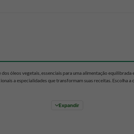
 dos óleos vegetais, essenciais para uma alimentação equilibrada
icionais a especialidades que transformam suas receitas. Escolha a
s vegetais
Expandir
inário, são aliados poderosos para a sua saúde e bem-estar. Ricos
sciente e nutritiva. No Mundo Verde, você encontra uma varied