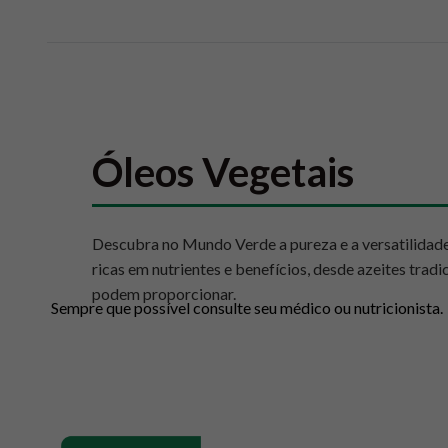
10
º
chá
Óleos Vegetais
Descubra no Mundo Verde a pureza e a versatilidade
ricas em nutrientes e benefícios, desde azeites trad
podem proporcionar.
Sempre que possível consulte seu médico ou nutricionista.
Benefícios e usos dos óleo
Os óleos vegetais são mais do que um ingrediente cul
desempenham um papel fundamental em uma dieta con