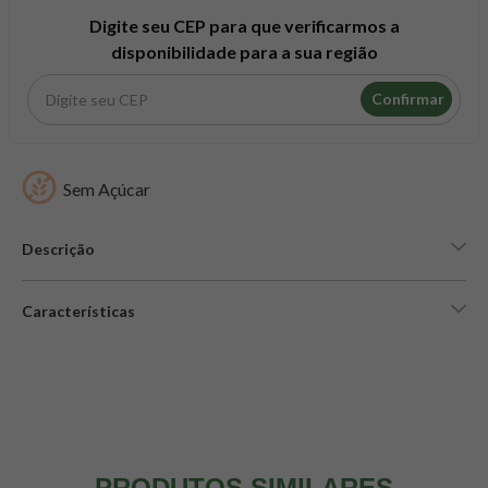
8
º
snack proteico mundo verde
Digite seu CEP para que verificarmos a
9
º
psyllium
disponibilidade para a sua região
10
º
chá
Confirmar
Sem Açúcar
Descrição
Características
PRODUTOS SIMILARES