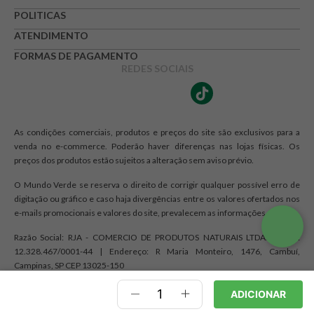
POLITICAS
ATENDIMENTO
FORMAS DE PAGAMENTO
REDES SOCIAIS
As condições comerciais, produtos e preços do site são exclusivos para a
venda no e-commerce. Poderão haver diferenças nas lojas físicas. Os
preços dos produtos estão sujeitos a alteração sem aviso prévio.
O Mundo Verde se reserva o direito de corrigir qualquer possível erro de
digitação ou gráfico e caso haja divergências entre os valores ofertados nos
e-mails promocionais e valores do site, prevalecem as informações do site.
Razão Social: RJA - COMERCIO DE PRODUTOS NATURAIS LTDA. | CNPJ:
12.328.467/0001-44 | Endereço: R Maria Monteiro, 1476, Cambuí,
Campinas, SP CEP 13025-150
ADICIONAR