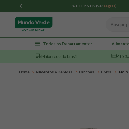
3% OFF no Pix (ver
regras
)
Busque por
TERMOS MAIS BUSCADOS
Todos os Departamentos
Alimento
1
º
whey
Maior rede do brasil
Até 3x
2
º
creatina
3
º
magnésio
Alimentos e Bebidas
Lanches
Bolos
Bolo
4
º
colageno
5
º
omega 3
6
º
pacco
7
º
snack proteico mundo verde
8
º
maca peruana
9
º
psyllium