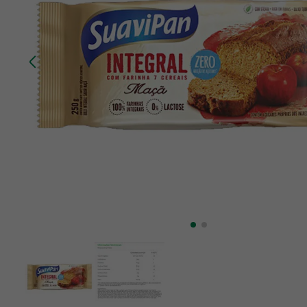
10
º
creatina mundo verde