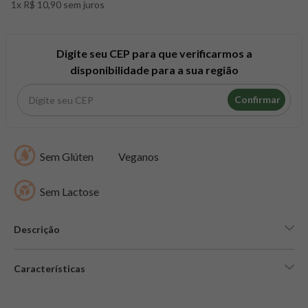
1x R$ 10,90 sem juros
8
º
snack proteico mundo verde
9
º
psyllium
10
º
creatina mundo verde
Digite seu CEP para que verificarmos a
disponibilidade para a sua região
Confirmar
Sem Glúten
Veganos
Sem Lactose
Descrição
Características