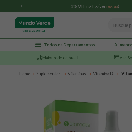
3% OFF no Pix (ver
regras
)
Busque por
TERMOS MAIS BUSCADOS
Todos os Departamentos
Alimento
1
º
whey
Maior rede do brasil
Até 3x
2
º
creatina
3
º
magnésio
Suplementos
Vitaminas
Vitamina D
Vitam
4
º
colageno
5
º
omega 3
6
º
pacco
7
º
snack proteico mundo verde
8
º
maca peruana
9
º
psyllium