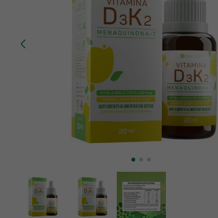
10
º
creatina mundo verde