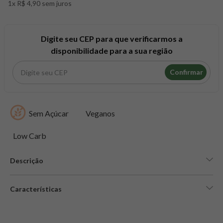
1x R$ 4,90 sem juros
8
º
snack proteico mundo verde
9
º
psyllium
10
º
creatina mundo verde
Digite seu CEP para que verificarmos a
disponibilidade para a sua região
Confirmar
Sem Açúcar
Veganos
Low Carb
Descrição
Características