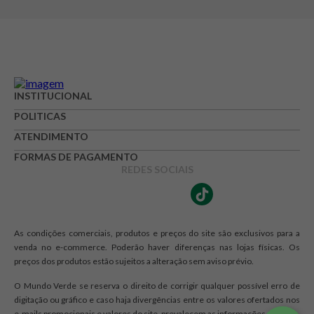
Avaliação
Avalie o produto de 1 até 5 estrelas
INSTITUCIONAL
★
★
★
☆
☆
POLITICAS
Seu nome
ATENDIMENTO
FORMAS DE PAGAMENTO
REDES SOCIAIS
Endereço de e-mail
As condições comerciais, produtos e preços do site são exclusivos para a
Escrever avaliação
venda no e-commerce. Poderão haver diferenças nas lojas físicas. Os
preços dos produtos estão sujeitos a alteração sem aviso prévio.
O Mundo Verde se reserva o direito de corrigir qualquer possível erro de
digitação ou gráfico e caso haja divergências entre os valores ofertados nos
e-mails promocionais e valores do site, prevalecem as informações do site.