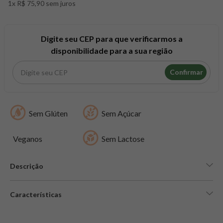
1x R$ 75,90 sem juros
8
º
snack proteico mundo verde
9
º
psyllium
10
º
creatina mundo verde
Digite seu CEP para que verificarmos a
disponibilidade para a sua região
Confirmar
Sem Glúten
Sem Açúcar
Veganos
Sem Lactose
Descrição
Características