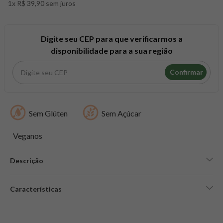
1x R$ 39,90 sem juros
8
º
snack proteico mundo verde
9
º
psyllium
10
º
chá
Digite seu CEP para que verificarmos a
disponibilidade para a sua região
Confirmar
Sem Glúten
Sem Açúcar
Veganos
Descrição
Características