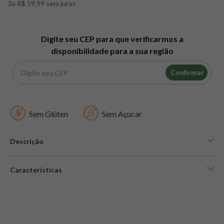
3x R$ 59,99 sem juros
8
º
snack proteico mundo verde
9
º
psyllium
10
º
creatina mundo verde
Digite seu CEP para que verificarmos a
disponibilidade para a sua região
Confirmar
Sem Glúten
Sem Açúcar
Descrição
Características