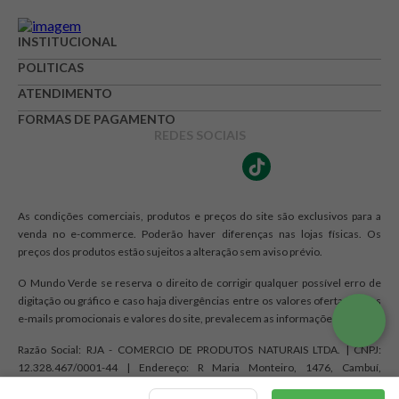
INSTITUCIONAL
POLITICAS
ATENDIMENTO
FORMAS DE PAGAMENTO
REDES SOCIAIS
As condições comerciais, produtos e preços do site são exclusivos para a
venda no e-commerce. Poderão haver diferenças nas lojas físicas. Os
preços dos produtos estão sujeitos a alteração sem aviso prévio.
O Mundo Verde se reserva o direito de corrigir qualquer possível erro de
digitação ou gráfico e caso haja divergências entre os valores ofertados nos
e-mails promocionais e valores do site, prevalecem as informações do site.
Razão Social: RJA - COMERCIO DE PRODUTOS NATURAIS LTDA. | CNPJ:
12.328.467/0001-44 | Endereço: R Maria Monteiro, 1476, Cambuí,
Campinas, SP CEP 13025-150