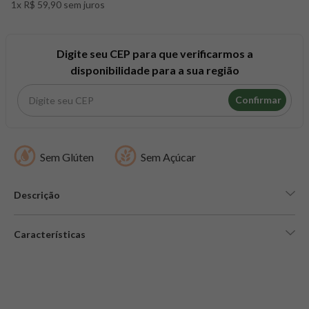
1x R$ 59,90 sem juros
8
º
snack proteico mundo verde
9
º
psyllium
10
º
chá
Digite seu CEP para que verificarmos a
disponibilidade para a sua região
Confirmar
Sem Glúten
Sem Açúcar
Descrição
Características